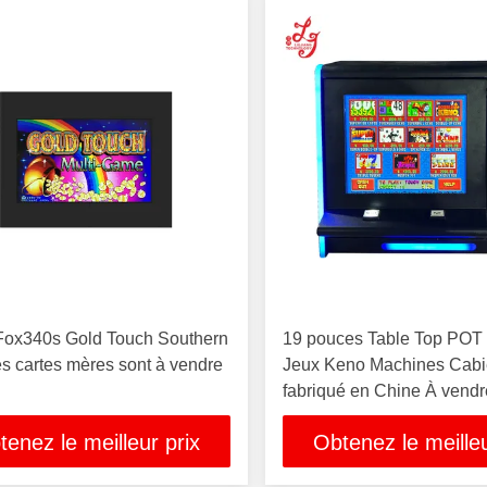
 Fox340s Gold Touch Southern
19 pouces Table Top POT
s cartes mères sont à vendre
Jeux Keno Machines Cabi
fabriqué en Chine À vendr
tenez le meilleur prix
Obtenez le meilleu