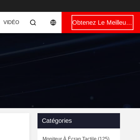
Obtenez Le Meilleur Prix
VIDÉO
Catégories
Moniteur À Écran Tactile
(125)