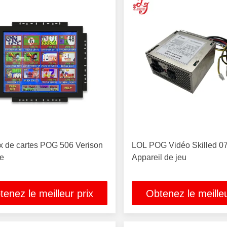
x de cartes POG 506 Verison
LOL POG Vidéo Skilled 
re
Appareil de jeu
tenez le meilleur prix
Obtenez le meilleu