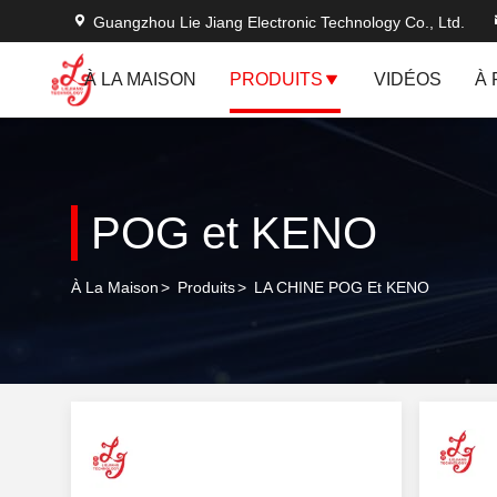
Guangzhou Lie Jiang Electronic Technology Co., Ltd.
À LA MAISON
PRODUITS
VIDÉOS
À
POG et KENO
À La Maison
>
Produits
>
LA CHINE POG Et KENO