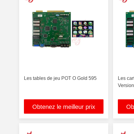
Les tables de jeu POT O Gold 595
Les car
Versio
Obtenez le meilleur prix
Ob