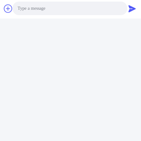
Photo
Video Call
Audio Call