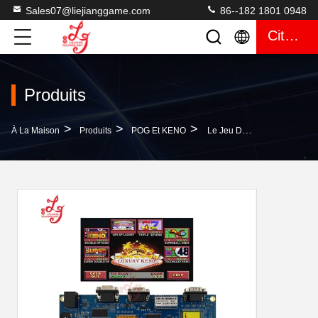
Sales07@liejianggame.com
86--182 1801 0948
Citation
Produits
>
>
>
À La Maison
Produits
POG Et KENO
Le Jeu De Keno De Luxe Est En Vente