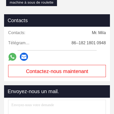
machine à sous de roulette
Contacts
Contacts:
Mr. Mila
Télégramme:
86--182 1801 0948
Contactez-nous maintenant
Envoyez-nous un mail.