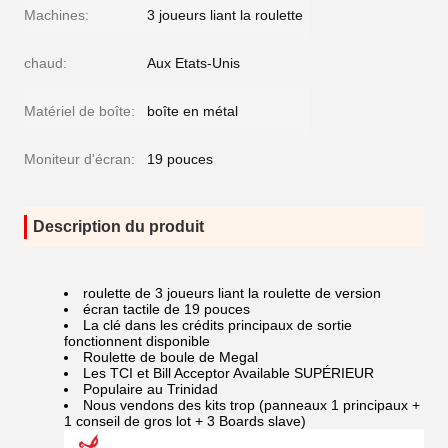
Machines:
3 joueurs liant la roulette
chaud:
Aux Etats-Unis
Matériel de boîte:
boîte en métal
Moniteur d'écran:
19 pouces
Description du produit
roulette de 3 joueurs liant la roulette de version
écran tactile de 19 pouces
La clé dans les crédits principaux de sortie
fonctionnent disponible
Roulette de boule de Megal
Les TCI et Bill Acceptor Available SUPÉRIEUR
Populaire au Trinidad
Nous vendons des kits trop (panneaux 1 principaux +
1 conseil de gros lot + 3 Boards slave)