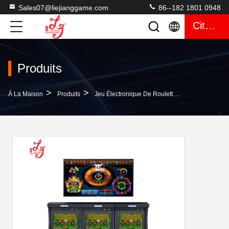
Sales07@liejianggame.com
86--182 1801 0948
Citation
Produits
>
>
>
À La Maison
Produits
Jeu Électronique De Roulette
3 Joueurs Mo