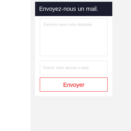
Envoyez-nous un mail.
Envoyer