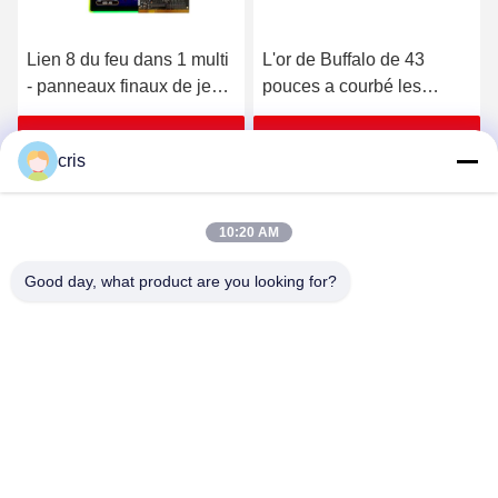
Lien 8 du feu dans 1 multi
L'or de Buffalo de 43
- panneaux finaux de jeu
pouces a courbé les
de fente de casino de
machines modèles de jeu
panneaux de jeu de carte
d'écran tactile de jeux de
Obtenez le meilleur prix
Obtenez le meilleur prix
cris
PCB de fente de jeu
jeu de fente de With Ideck
Video
10:20 AM
Good day, what product are you looking for?
GUANGZHOU LIE JIANG ELECTRONIC
TECHNOLOGY CO., LTD.
Sales07@liejianggame.com
86--182 1801 0948