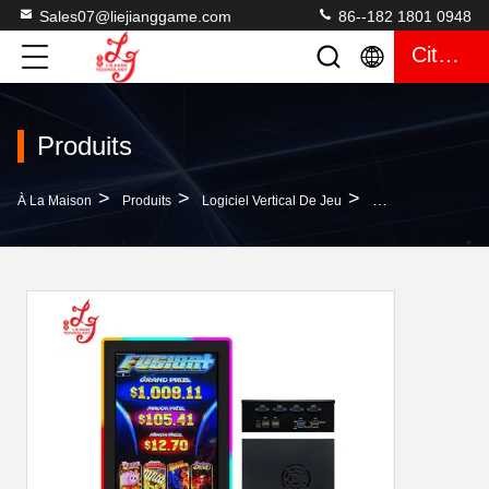
Sales07@liejianggame.com
86--182 1801 0948
Citation
Produits
>
>
>
À La Maison
Produits
Logiciel Vertical De Jeu
Tableau De Jeu Fu