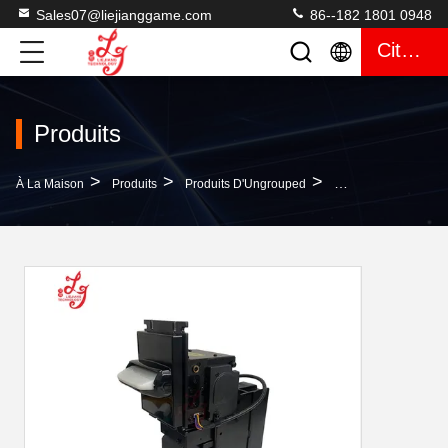
Sales07@liejianggame.com
86--182 1801 0948
Citation
Produits
>
>
>
À La Maison
Produits
Produits D'Ungrouped
Empileur De Top Mode