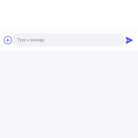
Photo
Video Call
Audio Call