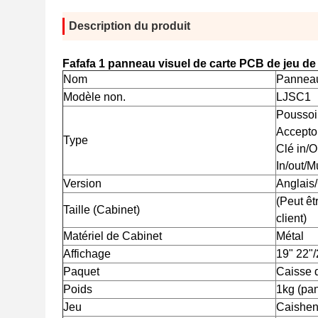
Description du produit
Fafafa 1 panneau visuel de carte PCB de jeu de 
Nom
Panneau
Modèle non.
LJSC1
Poussoir
Accepto
Type
Clé in/O
In/out/M
Version
Anglais/
(Peut êt
Taille (Cabinet)
client)
Matériel de Cabinet
Métal
Affichage
19" 22"/
Paquet
Caisse 
Poids
1kg (pan
Jeu
Caishen