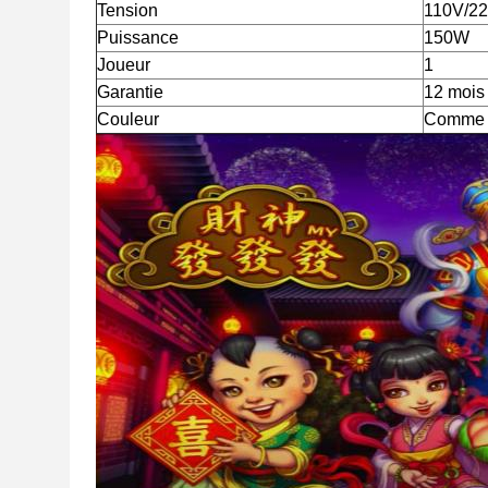
Tension
110V/2
Puissance
150W
Joueur
1
Garantie
12 mois
Couleur
Comme 