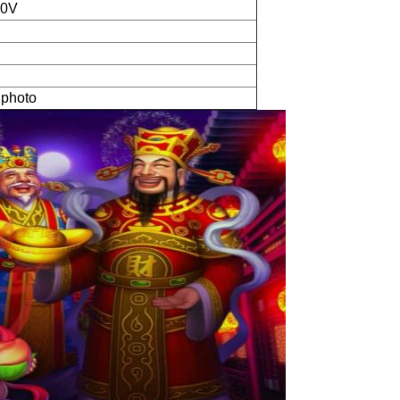
20V
photo