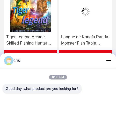
Tiger Legend Arcade
Langue de Kongfu Panda
Skilled Fishing Hunter
Monster Fish Table
Fish Table Software
English de 10 joueurs
Obtenez le meilleur prix
Obtenez le meilleur prix
cris
8:30 PM
Good day, what product are you looking for?
GUANGZHOU LIE JIANG ELECTRONIC
TECHNOLOGY CO., LTD.