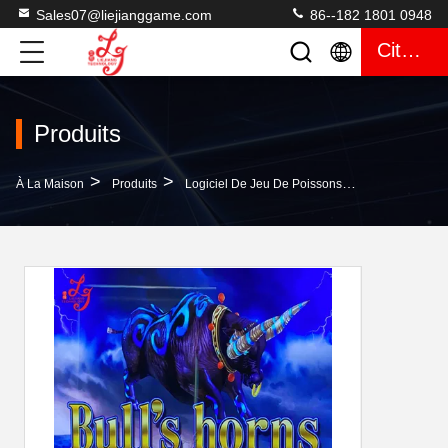
Sales07@liejianggame.com
86--182 1801 0948
Citation
Produits
>
>
>
À La Maison
Produits
Logiciel De Jeu De Poissons
8 Logiciel De