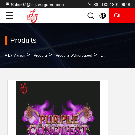
Sales07@liejianggame.com
86--182 1801 0948
Citation
Produits
>
>
>
À La Maison
Produits
Produits D'Ungrouped
Logiciel Pourpre D