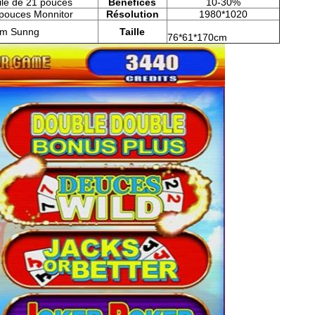
ile de 21 pouces
Bénéfices
10-30%
 pouces Monnitor
Résolution
1980*1020
m Sunng
Taille
76*61*170cm