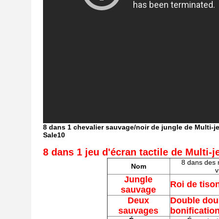
8 dans 1 chevalier sauvage/noir de jungle de Multi-je
Sale10
8 dans 1 jeu d'écran tactile de Multi-j
8 dans des 
Nom
v
Jungle
Roi de tiso
sauvage
Deux
Double dou
sauvages
bonificatio