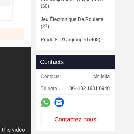
(30)
Jeu Électronique De Roulette
(27)
Produits D'Ungrouped
(408)
Contacts
Contacts:
Mr. Mila
Télégramme:
86--182 1801 0948
Contactez-nous
maintenant