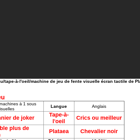
u/tape-à-l'oeil/machine de jeu de fente visuelle écran tactile de P
eu
machines à 1 sous
Langue
Anglais
isuelles
Tape-à-
nnier de joker
Crics ou meilleur
l'oeil
ble plus de
Plataea
Chevalier noir
n