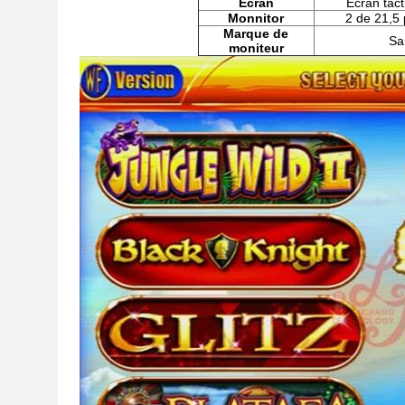
Écran
Écran tact
Monnitor
2 de 21,5
Marque de
Sa
moniteur