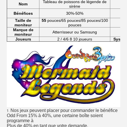
Tableau de poissons de légende de
Nom
sirène
Bénéfices
30%-50%
B
Taille de
55
pouces/65 pouces/85 pouces/100
moniteur
pouces
Marque de
Atterrisseur ou Samsung
moniteur
Joueurs
2 / 4/6 8 10 joueurs
Systèm
Nos jeux peuvent placer pour commander le bénéfice
1.
Odd From 15% à 40%, une certaine boîte soient
programme à
Plus de
40%
en tant que votre demande.