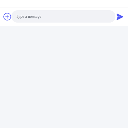
Photo
Video Call
Audio Call