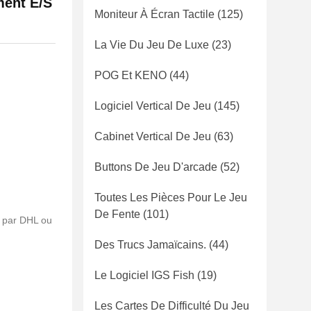
ement E/S
Moniteur À Écran Tactile
(125)
La Vie Du Jeu De Luxe
(23)
POG Et KENO
(44)
Logiciel Vertical De Jeu
(145)
Cabinet Vertical De Jeu
(63)
Buttons De Jeu D'arcade
(52)
Toutes Les Pièces Pour Le Jeu
De Fente
(101)
l par DHL ou
Des Trucs Jamaïcains.
(44)
Le Logiciel IGS Fish
(19)
Les Cartes De Difficulté Du Jeu