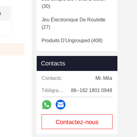
(30)
t
Jeu Électronique De Roulette
(27)
Produits D'Ungrouped
(408)
Contacts
Contacts:
Mr. Mila
Télégramme:
86--182 1801 0948
Contactez-nous
maintenant